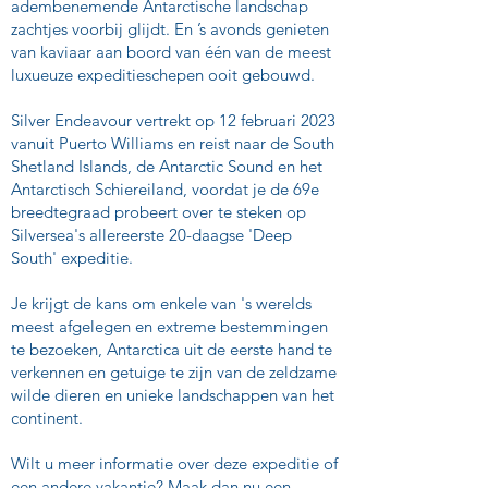
adembenemende Antarctische landschap
zachtjes voorbij glijdt. En ’s avonds genieten
van kaviaar aan boord van één van de meest
luxueuze expeditieschepen ooit gebouwd.
Silver Endeavour vertrekt op 12 februari 2023
vanuit Puerto Williams en reist naar de South
Shetland Islands, de Antarctic Sound en het
Antarctisch Schiereiland, voordat je de 69e
breedtegraad probeert over te steken op
Silversea's allereerste 20-daagse 'Deep
South' expeditie.
Je krijgt de kans om enkele van 's werelds
meest afgelegen en extreme bestemmingen
te bezoeken, Antarctica uit de eerste hand te
verkennen en getuige te zijn van de zeldzame
wilde dieren en unieke landschappen van het
continent.
Wilt u meer informatie over deze expeditie of
een andere vakantie? Maak dan nu een