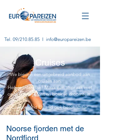
Tel. 09/210.85.85 I
info@europareizen.be
Cruises
We bieden een uitgebreid aanbod aan
cruises aan.
Heb je interesse? Maak een afspraak met
onze Travel Agent en boek je droomreis.
Cruises rond IJsland ook beschikbaar.
Noorse fjorden met de
Nordfjord